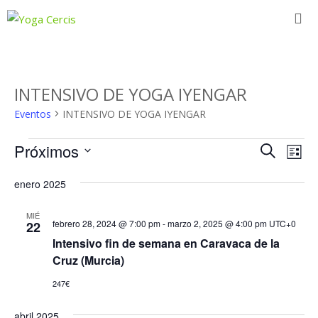
Skip
to
content
INTENSIVO DE YOGA IYENGAR
Eventos
INTENSIVO DE YOGA IYENGAR
Eventos
Navega
Próximos
Nav
Buscar
Lista
de
de
Selecciona
enero 2025
vist
la
búsqu
de
fecha.
y
MIÉ
Eve
febrero 28, 2024 @ 7:00 pm
-
marzo 2, 2025 @ 4:00 pm
UTC+0
22
vistas
Intensivo fin de semana en Caravaca de la
de
Cruz (Murcia)
Evento
247€
abril 2025