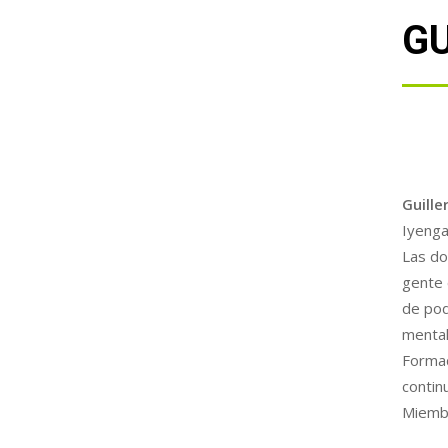
G
Guille
Iyenga
Las do
gente 
de pod
mental
Formad
contin
Miembr