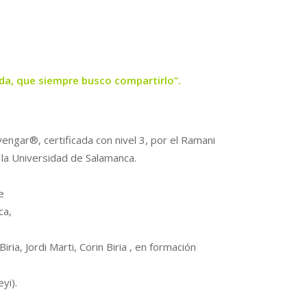
ida, que siempre busco compartirlo”.
yengar®, certificada con nivel 3, por el Ramani
 la Universidad de Salamanca.
e
ca,
ia, Jordi Marti, Corin Biria , en formación
yi).